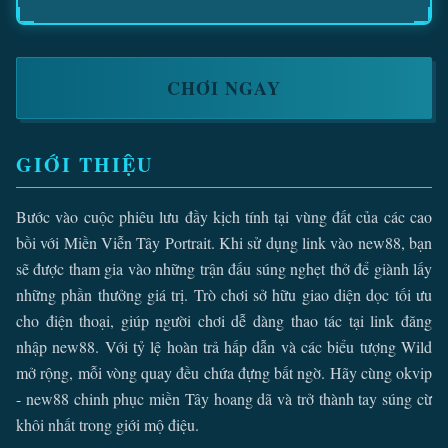
CHƠI NGAY
GIỚI THIỆU
Bước vào cuộc phiêu lưu đầy kịch tính tại vùng đất của các cao
bồi với Miền Viễn Tây Portrait. Khi sử dụng link vào new88, bạn
sẽ được tham gia vào những trận đấu súng nghẹt thở để giành lấy
những phần thưởng giá trị. Trò chơi sở hữu giao diện dọc tối ưu
cho điện thoại, giúp người chơi dễ dàng thao tác tại link đăng
nhập new88. Với tỷ lệ hoàn trả hấp dẫn và các biểu tượng Wild
mở rộng, mỗi vòng quay đều chứa đựng bất ngờ. Hãy cùng okvip
- new88 chinh phục miền Tây hoang dã và trở thành tay súng cừ
khôi nhất trong giới mộ điệu.