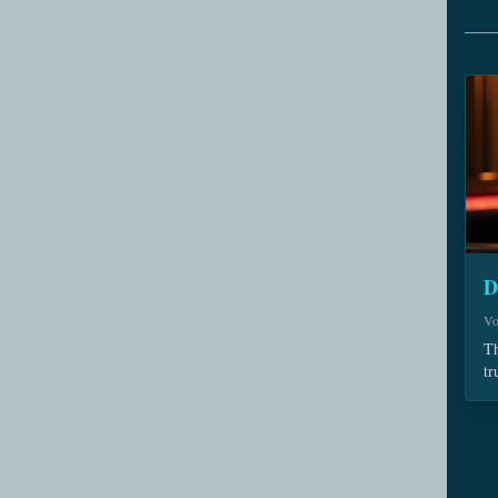
D
Vo
Th
tr
hộ
dự