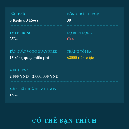
CẤU TRÚC
DÒNG TRẢ THƯỞNG
5 Reels x 3 Rows
30
TỶ LỆ TRÚNG
ĐỘ BIẾN ĐỘNG
25%
Cao
TẦN SUẤT VÒNG QUAY FREE
THẮNG TỐI ĐA
15 vòng quay miễn phí
x2000 tiền cược
MỨC CƯỢC
2.000 VNĐ - 2.000.000 VNĐ
XÁC SUẤT THẮNG MAX WIN
15%
CÓ THỂ BẠN THÍCH