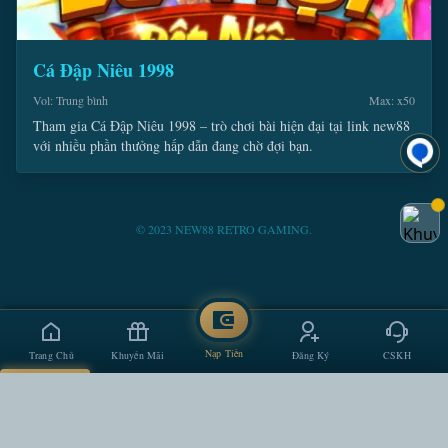
Cá Đập Niêu 1998
Vol: Trung bình
Max: x50
Tham gia Cá Đập Niêu 1998 – trò chơi bài hiện đại tại link new88
Truy c
với nhiều phần thưởng hấp dẫn đang chờ đợi bạn.
© 2023 NEW88 RETRO GAMING.
Nạp Tiền
Trang Chủ
Khuyến Mãi
Đăng Ký
CSKH
✕
Select Language