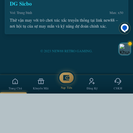
DG Sicbo
Vol: Trung bình
Max: x50
Thử vận may với trò chơi xúc xắc truyền thống tại link new88 –
Truy c
nơi hội tụ của sự may mắn và kỹ năng dự đoán chính xác.
© 2023 NEW88 RETRO GAMING.
Nạp Tiền
Trang Chủ
Khuyến Mãi
Đăng Ký
CSKH
✕
Select Language
🇻🇳
✓
Tiếng Việt