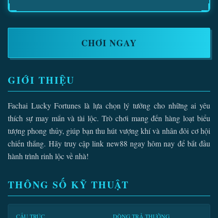
CHƠI NGAY
GIỚI THIỆU
Fachai Lucky Fortunes là lựa chọn lý tưởng cho những ai yêu
thích sự may mắn và tài lộc. Trò chơi mang đến hàng loạt biểu
tượng phong thủy, giúp bạn thu hút vượng khí và nhân đôi cơ hội
chiến thắng. Hãy truy cập link new88 ngay hôm nay để bắt đầu
hành trình rinh lộc về nhà!
THÔNG SỐ KỸ THUẬT
CẤU TRÚC
DÒNG TRẢ THƯỞNG