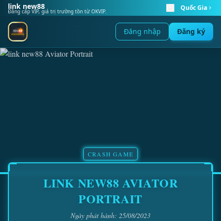
link new88
Quốc Gia
Đẳng cấp VIP, giá trị trường tồn từ OKVIP.
Đăng nhập
Đăng ký
CRASH GAME
LINK NEW88 AVIATOR
PORTRAIT
Ngày phát hành: 25/08/2023